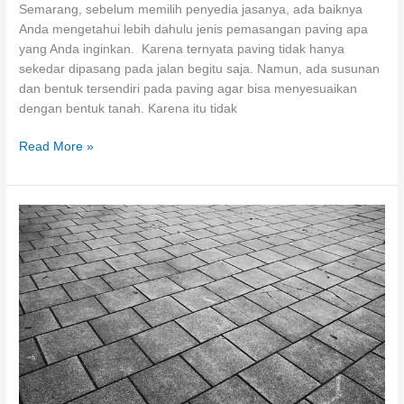
Semarang, sebelum memilih penyedia jasanya, ada baiknya
Anda mengetahui lebih dahulu jenis pemasangan paving apa
yang Anda inginkan. Karena ternyata paving tidak hanya
sekedar dipasang pada jalan begitu saja. Namun, ada susunan
dan bentuk tersendiri pada paving agar bisa menyesuaikan
dengan bentuk tanah. Karena itu tidak
Jenis
Read More »
dan
Jasa
Pasang
Paving
Block
Semarang
Terbaik