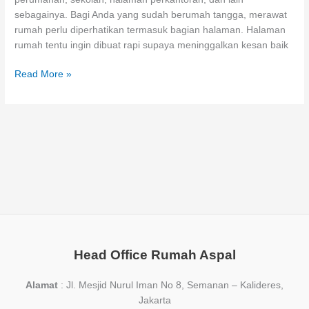
sebagainya. Bagi Anda yang sudah berumah tangga, merawat
rumah perlu diperhatikan termasuk bagian halaman. Halaman
rumah tentu ingin dibuat rapi supaya meninggalkan kesan baik
Jasa
Read More »
Pasang
Paving
Block
Tangerang
Terbaik
di
Rumah
Aspal
Head Office Rumah Aspal
Alamat
: Jl. Mesjid Nurul Iman No 8, Semanan – Kalideres,
Jakarta