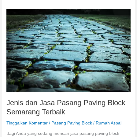
Jasa
Pasang
Paving
Block
Jogja
Jenis dan Jasa Pasang Paving Block
Semarang Terbaik
Tinggalkan Komentar
/
Pasang Paving Block
/
Rumah Aspal
Bagi Anda yang sedang mencari jasa pasang paving block