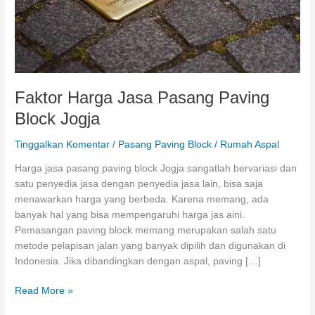
Faktor Harga Jasa Pasang Paving
Block Jogja
Tinggalkan Komentar
/
Pasang Paving Block
/
Rumah Aspal
Harga jasa pasang paving block Jogja sangatlah bervariasi dan
satu penyedia jasa dengan penyedia jasa lain, bisa saja
menawarkan harga yang berbeda. Karena memang, ada
banyak hal yang bisa mempengaruhi harga jas aini.
Pemasangan paving block memang merupakan salah satu
metode pelapisan jalan yang banyak dipilih dan digunakan di
Indonesia. Jika dibandingkan dengan aspal, paving […]
Faktor
Read More »
Harga