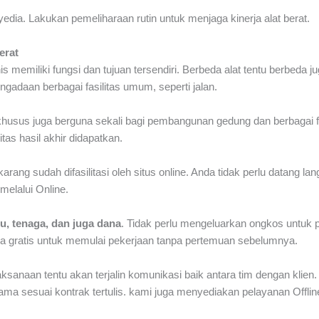
edia. Lakukan pemeliharaan rutin untuk menjaga kinerja alat berat.
erat
s memiliki fungsi dan tujuan tersendiri. Berbeda alat tentu berbeda 
daan berbagai fasilitas umum, seperti jalan.
usus juga berguna sekali bagi pembangunan gedung dan berbagai fas
as hasil akhir didapatkan.
g sudah difasilitasi oleh situs online. Anda tidak perlu datang la
melalui Online.
, tenaga, dan juga dana
. Tidak perlu mengeluarkan ongkos untuk p
a gratis untuk memulai pekerjaan tanpa pertemuan sebelumnya.
anaan tentu akan terjalin komunikasi baik antara tim dengan klien. 
sama sesuai kontrak tertulis. kami juga menyediakan pelayanan Offlin