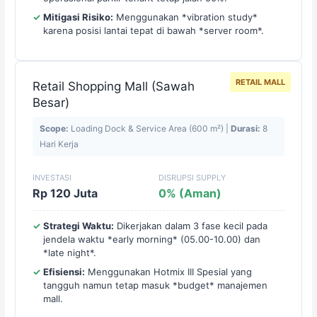
Mitigasi Risiko:
Menggunakan *vibration study*
karena posisi lantai tepat di bawah *server room*.
RETAIL MALL
Retail Shopping Mall (Sawah
Besar)
Scope:
Loading Dock & Service Area (600 m²) |
Durasi:
8
Hari Kerja
INVESTASI
DISRUPSI SUPPLY
Rp 120 Juta
0% (Aman)
Strategi Waktu:
Dikerjakan dalam 3 fase kecil pada
jendela waktu *early morning* (05.00-10.00) dan
*late night*.
Efisiensi:
Menggunakan Hotmix III Spesial yang
tangguh namun tetap masuk *budget* manajemen
mall.