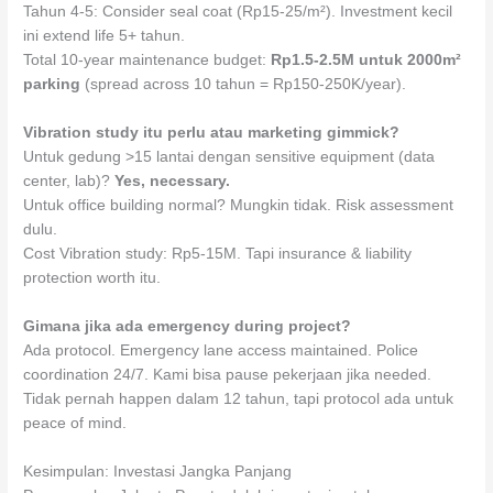
Tahun 4-5: Consider seal coat (Rp15-25/m²). Investment kecil
ini extend life 5+ tahun.
Total 10-year maintenance budget:
Rp1.5-2.5M untuk 2000m²
parking
(spread across 10 tahun = Rp150-250K/year).
Vibration study itu perlu atau marketing gimmick?
Untuk gedung >15 lantai dengan sensitive equipment (data
center, lab)?
Yes, necessary.
Untuk office building normal? Mungkin tidak. Risk assessment
dulu.
Cost Vibration study: Rp5-15M. Tapi insurance & liability
protection worth itu.
Gimana jika ada emergency during project?
Ada protocol. Emergency lane access maintained. Police
coordination 24/7. Kami bisa pause pekerjaan jika needed.
Tidak pernah happen dalam 12 tahun, tapi protocol ada untuk
peace of mind.
Kesimpulan: Investasi Jangka Panjang