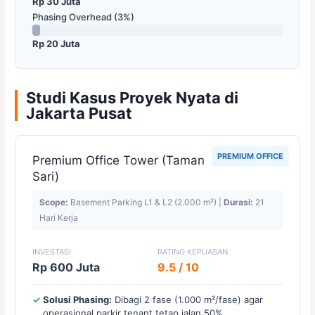
Rp 30 Juta
Phasing Overhead (3%)
Rp 20 Juta
Studi Kasus Proyek Nyata di
Jakarta Pusat
PREMIUM OFFICE
Premium Office Tower (Taman
Sari)
Scope:
Basement Parking L1 & L2 (2.000 m²) |
Durasi:
21
Hari Kerja
INVESTASI
RATING KEPUASAN
Rp 600 Juta
9.5 / 10
Solusi Phasing:
Dibagi 2 fase (1.000 m²/fase) agar
operasional parkir tenant tetap jalan 50%.