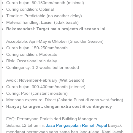
Curah hujan: 50-150mm/month (minimal)
Curing condition: Optimal
Timeline: Predictable (no weather delay)
Material handling: Easier (tidak basah)
Rekomendasi: Target main projects di season ini
Acceptable: April-May & Oktober (Shoulder Season)
Curah hujan: 150-250mm/month
Curing condition: Moderate
Risk: Occasional rain delay
Contingency: 1-2 weeks buffer needed
Avoid: November-February (Wet Season)
Curah hujan: 300-400mm/month (intense)
Curing: Poor (constant moisture)
Monsoon exposure: Direct (Jakarta Pusat di zona west-facing)
Hanya jika urgent, dengan extra cost & contingency
FAQ: Pertanyaan Praktis dari Building Managers
Selama 12 tahun ini,
Jasa Pengaspalan Rumah Aspal
banyak
mendapat pertanyaan yang sama berulang-ulang. Kami jawab