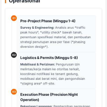
Operasional
01
Pre-Project Phase (Minggu 1-4)
Survey & Engineering:
Analisis arus *traffic
peak hours*, *utility check* bawah tanah,
penentuan spesifikasi material, dan pembuatan
strategi penutupan area per fase (*phasing
diversion design*).
02
Logistics & Permits (Minggu 5-8)
Mobilisasi & Perizinan:
Pengurusan izin
melintas/kerja malam ke otoritas terkait,
koordinasi notifikasi ke tenant gedung,
mobilisasi alat berat mini, dan pengondisian
*staging area* off-site.
03
Execution Phase (Precision Night
Operation)
Pekerjaan Lapangan:
Pembersihan permukaan