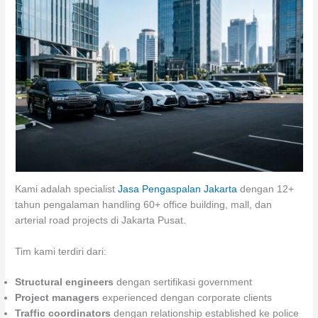
Kami adalah specialist
Jasa Pengaspalan Jakarta
dengan 12+
tahun pengalaman handling 60+ office building, mall, dan
arterial road projects di Jakarta Pusat.
Tim kami terdiri dari:
Structural engineers
dengan sertifikasi government
Project managers
experienced dengan corporate clients
Traffic coordinators
dengan relationship established ke police