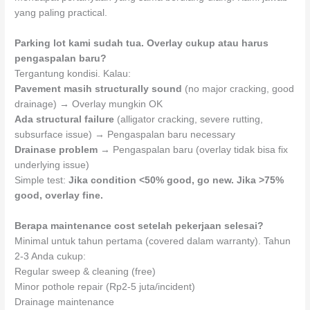
yang paling practical.
Parking lot kami sudah tua. Overlay cukup atau harus
pengaspalan baru?
Tergantung kondisi. Kalau:
Pavement masih structurally sound
(no major cracking, good
drainage) → Overlay mungkin OK
Ada structural failure
(alligator cracking, severe rutting,
subsurface issue) → Pengaspalan baru necessary
Drainase problem
→ Pengaspalan baru (overlay tidak bisa fix
underlying issue)
Simple test:
Jika condition <50% good, go new. Jika >75%
good, overlay fine.
Berapa maintenance cost setelah pekerjaan selesai?
Minimal untuk tahun pertama (covered dalam warranty). Tahun
2-3 Anda cukup:
Regular sweep & cleaning (free)
Minor pothole repair (Rp2-5 juta/incident)
Drainage maintenance