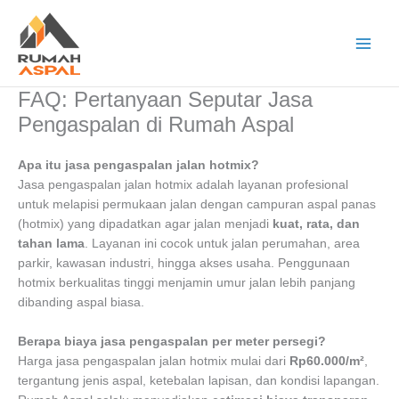
Lewati
ke
konten
Main
Men
FAQ: Pertanyaan Seputar Jasa
Pengaspalan di Rumah Aspal
Apa itu jasa pengaspalan jalan hotmix?
Jasa pengaspalan jalan hotmix adalah layanan profesional
untuk melapisi permukaan jalan dengan campuran aspal panas
(hotmix) yang dipadatkan agar jalan menjadi
kuat, rata, dan
tahan lama
. Layanan ini cocok untuk jalan perumahan, area
parkir, kawasan industri, hingga akses usaha. Penggunaan
hotmix berkualitas tinggi menjamin umur jalan lebih panjang
dibanding aspal biasa.
Berapa biaya jasa pengaspalan per meter persegi?
Harga jasa pengaspalan jalan hotmix mulai dari
Rp60.000/m²
,
tergantung jenis aspal, ketebalan lapisan, dan kondisi lapangan.