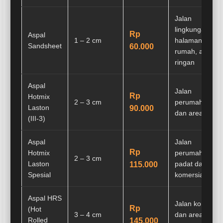
Jalan
lingkungan,
Rp
Aspal
1 – 2 cm
halaman
Sandsheet
60.000
rumah, akses
ringan
Aspal
Jalan
Rp
Hotmix
2 – 3 cm
perumahan
Laston
90.000
dan area parki
(III-3)
Aspal
Jalan
Rp
Hotmix
perumahan
2 – 3 cm
Laston
padat dan are
115.000
Spesial
komersial
Aspal HRS
Jalan komplek
Rp
(Hot
3 – 4 cm
dan area parki
Rolled
145.000