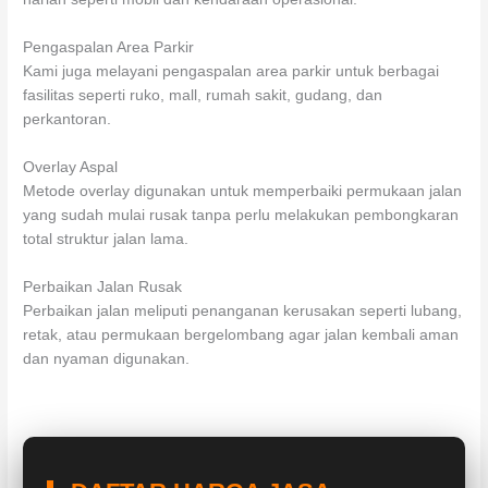
Pengaspalan Area Parkir
Kami juga melayani pengaspalan area parkir untuk berbagai
fasilitas seperti ruko, mall, rumah sakit, gudang, dan
perkantoran.
Overlay Aspal
Metode overlay digunakan untuk memperbaiki permukaan jalan
yang sudah mulai rusak tanpa perlu melakukan pembongkaran
total struktur jalan lama.
Perbaikan Jalan Rusak
Perbaikan jalan meliputi penanganan kerusakan seperti lubang,
retak, atau permukaan bergelombang agar jalan kembali aman
dan nyaman digunakan.