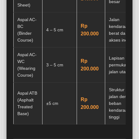
besar
Sheet)
Aspal AC-
Jalan
Rp
BC
kendaraan
4 – 5 cm
(Binder
berat dan
200.000
Course)
akses industri
Aspal AC-
Lapisan
Rp
WC
3 – 5 cm
permukaan
(Wearing
200.000
jalan utama
Course)
Struktur dasar
Aspal ATB
jalan dengan
Rp
(Asphalt
±5 cm
beban
Treated
200.000
kendaraan
Base)
tinggi