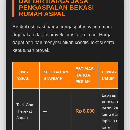
DAFTAR HARGA JASA
PENGASPALAN BEKASI –
RUMAH ASPAL
Berikut estimasi harga pengaspalan yang umum
digunakan dalam proyek konstruksi jalan. Harga
dapat berubah menyesuaikan kondisi lokasi serta
kebutuhan proyek.
ESTIMASI
JENIS
KETEBALAN
PENGGUNAA
HARGA
ASPAL
STANDAR
UMUM
PER M²
Lapisan
perekat antara
Tack Coat
permukaan
Rp 8.000
(Perekat
—
lama dan
Aspal)
lapisan aspal
baru