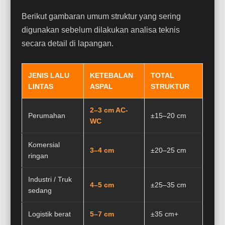
Berikut gambaran umum struktur yang sering
digunakan sebelum dilakukan analisa teknis
secara detail di lapangan.
JENIS LALU
KETEBALAN
TOTAL
LINTAS
ASPAL
STRUKTUR
2–3 cm AC-
Perumahan
±15–20 cm
WC
Komersial
3–4 cm
±20–25 cm
ringan
Industri / Truk
4–5 cm
±25–35 cm
sedang
Logistik berat
5–7 cm
±35 cm+