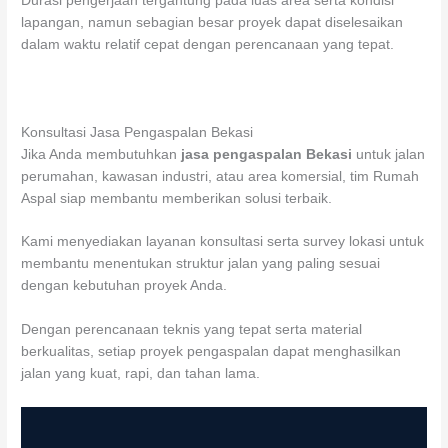
Durasi pengerjaan tergantung pada luas area serta kondisi
lapangan, namun sebagian besar proyek dapat diselesaikan
dalam waktu relatif cepat dengan perencanaan yang tepat.
Konsultasi Jasa Pengaspalan Bekasi
Jika Anda membutuhkan
jasa pengaspalan Bekasi
untuk jalan
perumahan, kawasan industri, atau area komersial, tim Rumah
Aspal siap membantu memberikan solusi terbaik.
Kami menyediakan layanan konsultasi serta survey lokasi untuk
membantu menentukan struktur jalan yang paling sesuai
dengan kebutuhan proyek Anda.
Dengan perencanaan teknis yang tepat serta material
berkualitas, setiap proyek pengaspalan dapat menghasilkan
jalan yang kuat, rapi, dan tahan lama.