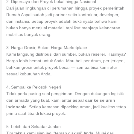
2. Dipercaya dari Proyek Lokal hingga Nasional
Dari jalan lingkungan di perumahan hingga proyek pemerintah,
Rumah Aspal sudah jadi partner setia kontraktor, developer,
dan instansi. Setiap proyek adalah bukti nyata bahwa kami
bukan hanya menjual material, tapi ikut menjaga kelancaran
mobilitas banyak orang.
3. Harga Grosir, Bukan Harga Marketplace
Kami langsung distribusi dari sumber, bukan reseller. Hasilnya?
Harga lebih hemat untuk Anda. Mau beli per drum, per jerigen,
bahkan grosir untuk proyek besar — semua bisa kami atur
sesuai kebutuhan Anda.
4. Sampai ke Pelosok Negeri
Tidak perlu pusing soal pengiriman. Dengan dukungan logistik
dan armada yang kuat, kami antar
aspal cair ke seluruh
Indonesia
. Setiap kemasan dipacking aman, jadi kualitas tetap
prima saat tiba di lokasi proyek.
5. Lebih dari Sekadar Jualan
Tim teknis kami siap jadi “teman diskusi” Anda. Mulai dari