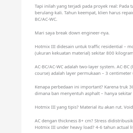
Tapi inilah yang terjadi pada proyek real: Pada 
berulang-kali. Tahun keempat, klien harus repai
BC/AC-WC.
Mari saya break down engineer-nya.
Hotmix III didesain untuk traffic residential – m
(ukuran kekuatan material) sekitar 800 kilogram
AC-BC/AC-WC adalah two-layer system. AC-BC (bi
course) adalah layer permukaan – 3 centimeter un
Kenapa perbedaan ini important? Karena truk 30
dimana ban menyentuh asphalt – hanya sekitar 3
Hotmix III yang tipis? Material itu akan rut. V
AC dengan thickness 8+ cm? Stress didistribus
Hotmix III under heavy load? 4-6 tahun actual li