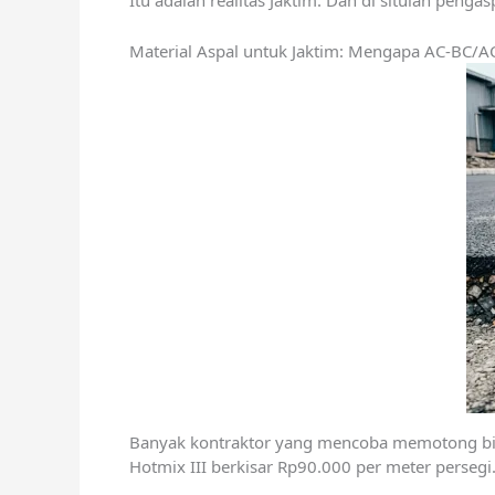
Itu adalah realitas Jaktim. Dan di situlah pengas
Material Aspal untuk Jaktim: Mengapa AC-BC/AC
Banyak kontraktor yang mencoba memotong biaya
Hotmix III berkisar Rp90.000 per meter perseg