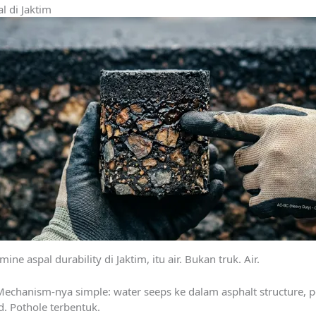
al di Jaktim
ine aspal durability di Jaktim, itu air. Bukan truk. Air.
 Mechanism-nya simple: water seeps ke dalam asphalt structure, 
d. Pothole terbentuk.