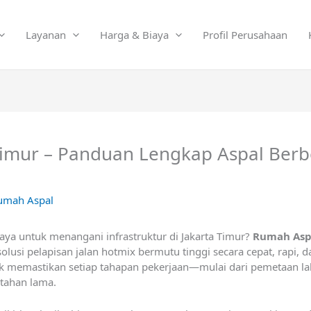
Layanan
Harga & Biaya
Profil Perusahaan
Timur – Panduan Lengkap Aspal Berbe
umah Aspal
ya untuk menangani infrastruktur di Jakarta Timur?
Rumah Asp
si pelapisan jalan hotmix bermutu tinggi secara cepat, rapi, da
uk memastikan setiap tahapan pekerjaan—mulai dari pemetaan 
 tahan lama.