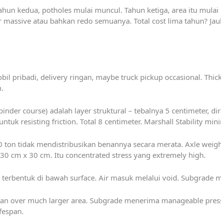
tahun kedua, potholes mulai muncul. Tahun ketiga, area itu mulai 
r massive atau bahkan redo semuanya. Total cost lima tahun? Jauh
obil pribadi, delivery ringan, maybe truck pickup occasional. Thic
.
nder course) adalah layer struktural – tebalnya 5 centimeter, d
tuk resisting friction. Total 8 centimeter. Marshall Stability mi
 ton tidak mendistribusikan benannya secara merata. Axle weight 
0 cm x 30 cm. Itu concentrated stress yang extremely high.
oid terbentuk di bawah surface. Air masuk melalui void. Subgrade 
ikan over much larger area. Subgrade menerima manageable pressu
fespan.