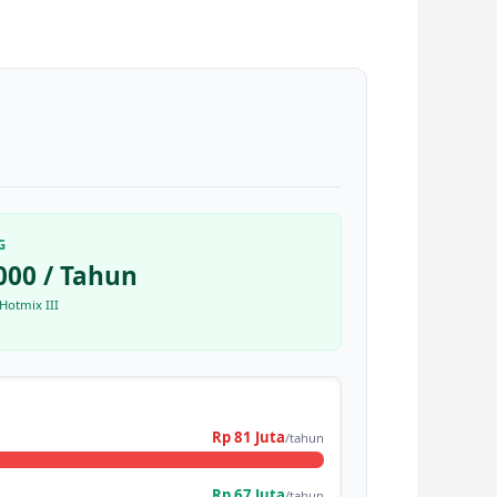
G
000 / Tahun
Hotmix III
Rp 81 Juta
/tahun
Rp 67 Juta
/tahun