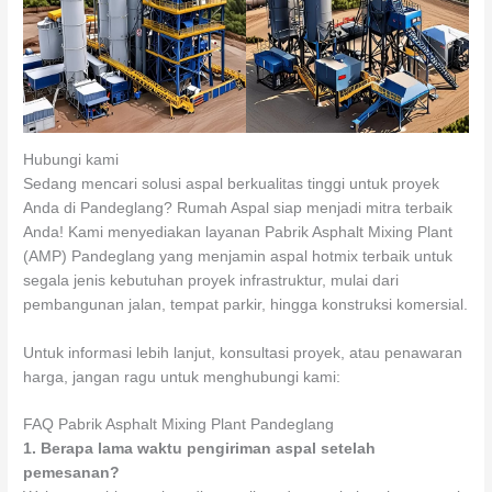
Hubungi kami
Sedang mencari solusi aspal berkualitas tinggi untuk proyek
Anda di Pandeglang? Rumah Aspal siap menjadi mitra terbaik
Anda! Kami menyediakan layanan Pabrik Asphalt Mixing Plant
(AMP) Pandeglang yang menjamin aspal hotmix terbaik untuk
segala jenis kebutuhan proyek infrastruktur, mulai dari
pembangunan jalan, tempat parkir, hingga konstruksi komersial.
Untuk informasi lebih lanjut, konsultasi proyek, atau penawaran
harga, jangan ragu untuk menghubungi kami:
FAQ Pabrik Asphalt Mixing Plant Pandeglang
1.
Berapa lama waktu pengiriman aspal setelah
pemesanan?