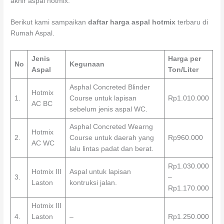
akhir aspal hotmix.
Berikut kami sampaikan
daftar harga aspal hotmix
terbaru di
Rumah Aspal.
Jenis
Harga per
No
Kegunaan
Aspal
Ton/Liter
Asphal Concreted Blinder
Hotmix
1.
Course untuk lapisan
Rp1.010.000
AC BC
sebelum jenis aspal WC.
Asphal Concreted Wearng
Hotmix
2.
Course untuk daerah yang
Rp960.000
AC WC
lalu lintas padat dan berat.
Rp1.030.000
Hotmix III
Aspal untuk lapisan
3.
–
Laston
kontruksi jalan.
Rp1.170.000
Hotmix III
4.
Laston
–
Rp1.250.000