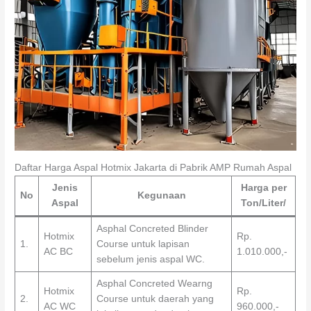
Daftar Harga Aspal Hotmix Jakarta di Pabrik AMP Rumah Aspal
Jenis
Harga per
No
Kegunaan
Aspal
Ton/Liter
/
Asphal Concreted Blinder
Hotmix
Rp.
1.
Course untuk lapisan
AC BC
1.010.000,-
sebelum jenis aspal WC.
Asphal Concreted Wearng
Hotmix
Rp.
2.
Course untuk daerah yang
AC WC
960.000,-