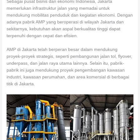
Sebagai pusat bisnis dan ekonomi Indonesia, Jakarta
memerlukan infrastruktur jalan yang memadai untuk
mendukung mobilitas penduduk dan kegiatan ekonomi. Dengan
adanya pabrik AMP yang beroperasi di wilayah Jakarta dan
sekitarnya, kebutuhan akan aspal berkualitas tinggi dapat
terpenuhi dengan cepat dan efisien.
AMP di Jakarta telah berperan besar dalam mendukung
proyek-proyek strategis, seperti pembangunan jalan tol, flyover,
underpass, dan jalan raya utama lainnya. Selain itu, pabrik-
pabrik ini juga mendukung proyek pengembangan kawasan
industri, kawasan perumahan, dan area komersial di berbagai
titik di Jakarta.