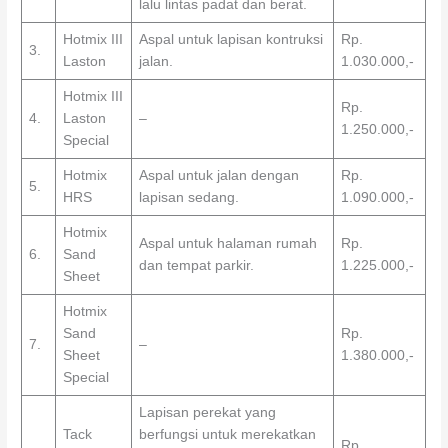
lalu lintas padat dan berat.
Hotmix III
Aspal untuk lapisan kontruksi
Rp.
3.
Laston
jalan.
1.030.000,-
Hotmix III
Rp.
4.
Laston
–
1.250.000,-
Special
Hotmix
Aspal untuk jalan dengan
Rp.
5.
HRS
lapisan sedang.
1.090.000,-
Hotmix
Aspal untuk halaman rumah
Rp.
6.
Sand
dan tempat parkir.
1.225.000,-
Sheet
Hotmix
Sand
Rp.
7.
–
Sheet
1.380.000,-
Special
Lapisan perekat yang
Tack
berfungsi untuk merekatkan
Rp.