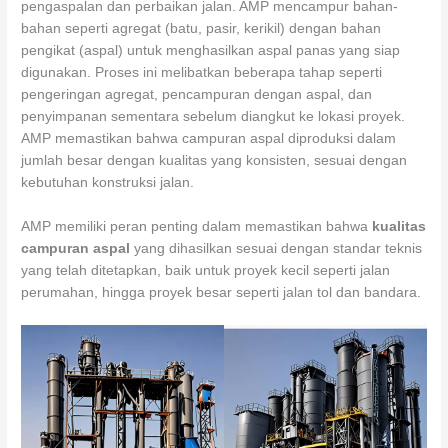
pengaspalan dan perbaikan jalan. AMP mencampur bahan-
bahan seperti agregat (batu, pasir, kerikil) dengan bahan
pengikat (aspal) untuk menghasilkan aspal panas yang siap
digunakan. Proses ini melibatkan beberapa tahap seperti
pengeringan agregat, pencampuran dengan aspal, dan
penyimpanan sementara sebelum diangkut ke lokasi proyek.
AMP memastikan bahwa campuran aspal diproduksi dalam
jumlah besar dengan kualitas yang konsisten, sesuai dengan
kebutuhan konstruksi jalan.
AMP memiliki peran penting dalam memastikan bahwa
kualitas
campuran aspal
yang dihasilkan sesuai dengan standar teknis
yang telah ditetapkan, baik untuk proyek kecil seperti jalan
perumahan, hingga proyek besar seperti jalan tol dan bandara.