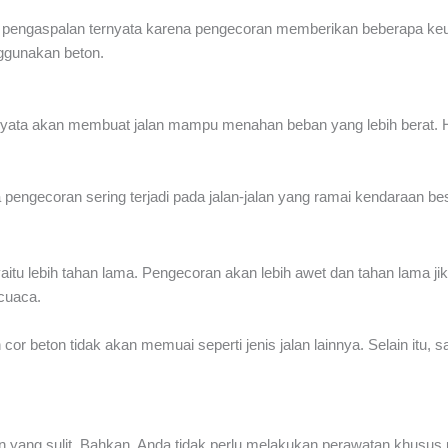
pengaspalan ternyata karena pengecoran memberikan beberapa keunggu
ggunakan beton.
yata akan membuat jalan mampu menahan beban yang lebih berat. Ha
 pengecoran sering terjadi pada jalan-jalan yang ramai kendaraan be
 yaitu lebih tahan lama. Pengecoran akan lebih awet dan tahan lama 
 cuaca.
or beton tidak akan memuai seperti jenis jalan lainnya. Selain itu, s
 yang sulit. Bahkan, Anda tidak perlu melakukan perawatan khusus 