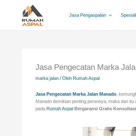
Lewati
ke
Jasa Pengaspalan
Spesial
konten
Jasa Pengecatan Marka Jal
marka jalan
/ Oleh
Rumah Aspal
Jasa Pengecatan Marka Jalan Manado
, kemungk
Manado demikian penting perannya, maka dari it
pada
Rumah Aspal
Bergaransi Gratis Konsultas