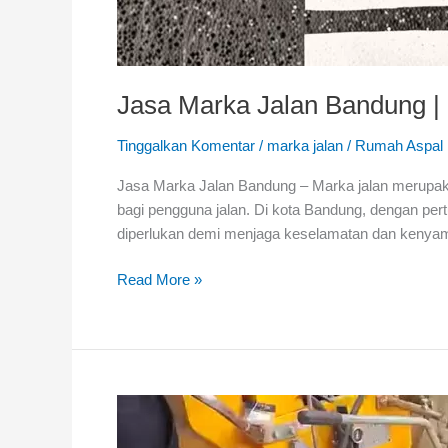
Jasa Marka Jalan Bandung |
Tinggalkan Komentar
/
marka jalan
/
Rumah Aspal
Jasa Marka Jalan Bandung – Marka jalan merupakan
bagi pengguna jalan. Di kota Bandung, dengan pe
diperlukan demi menjaga keselamatan dan kenyam
Jasa
Read More »
Marka
Jalan
Bandung
|
Pengecatan
Cat
Thermoplast