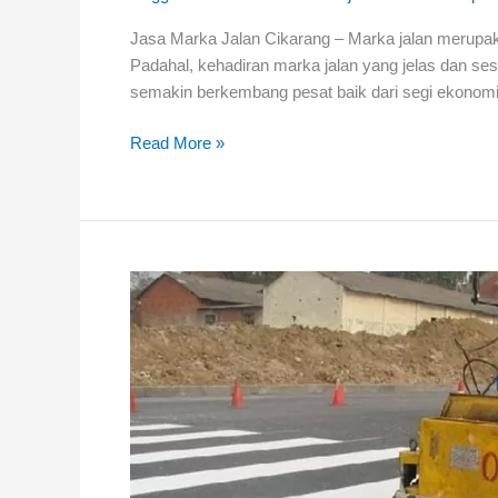
Jasa Marka Jalan Cikarang – Marka jalan merupakan
Padahal, kehadiran marka jalan yang jelas dan ses
semakin berkembang pesat baik dari segi ekonomi 
Jasa
Read More »
Marka
Jalan
Cikarang
–
Murah
Profesional
dan
Bergaransi