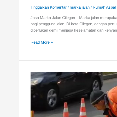
Tinggalkan Komentar
/
marka jalan
/
Rumah Aspal
Jasa Marka Jalan Cilegon – Marka jalan merupakan 
bagi pengguna jalan. Di kota Cilegon, dengan per
diperlukan demi menjaga keselamatan dan kenyam
Jasa
Read More »
Marka
Jalan
Cilegon
Termoplastik