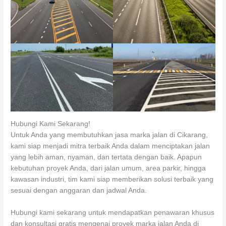
Hubungi Kami Sekarang!
Untuk Anda yang membutuhkan jasa marka jalan di Cikarang,
kami siap menjadi mitra terbaik Anda dalam menciptakan jalan
yang lebih aman, nyaman, dan tertata dengan baik. Apapun
kebutuhan proyek Anda, dari jalan umum, area parkir, hingga
kawasan industri, tim kami siap memberikan solusi terbaik yang
sesuai dengan anggaran dan jadwal Anda.
Hubungi kami sekarang untuk mendapatkan penawaran khusus
dan konsultasi gratis mengenai proyek marka jalan Anda di