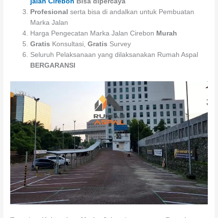
jalan Cirebon
Bisa dipercaya
Profesional
serta bisa di andalkan untuk Pembuatan
Marka Jalan
Harga Pengecatan Marka Jalan Cirebon
Murah
Gratis
Konsultasi,
Gratis
Survey
Seluruh Pelaksanaan yang dilaksanakan Rumah Aspal
BERGARANSI