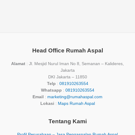
Head Office Rumah Aspal
Alamat
: Jl. Mesjid Nurul Iman No 8, Semanan – Kalideres,
Jakarta
DKI Jakarta – 11850
Telp
:
081910263554
Whatsapp
:
081910263554
Email
:
marketing@rumahaspal.com
Lokasi
:
Maps Rumah Aspal
Tentang Kami
Profil Perusahaan – Jasa Pengaspalan Rumah Aspal