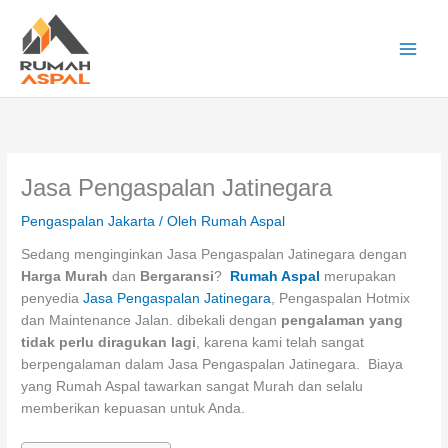
Lewati
ke
konten
Main
Men
Jasa Pengaspalan Jatinegara
Pengaspalan Jakarta
/ Oleh
Rumah Aspal
Sedang menginginkan Jasa Pengaspalan Jatinegara dengan
Harga Murah
dan
Bergaransi
?
Rumah Aspal
merupakan
penyedia
Jasa Pengaspalan Jatinegara
, Pengaspalan Hotmix
dan Maintenance Jalan. dibekali dengan
pengalaman yang
tidak perlu diragukan lagi
, karena kami telah sangat
berpengalaman dalam Jasa Pengaspalan Jatinegara. Biaya
yang Rumah Aspal tawarkan sangat Murah dan selalu
memberikan kepuasan untuk Anda.