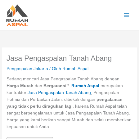
Lewati
ke
konten
Main
Men
Jasa Pengaspalan Tanah Abang
Pengaspalan Jakarta
/ Oleh
Rumah Aspal
Sedang mencari Jasa Pengaspalan Tanah Abang dengan
Harga Murah
dan
Bergaransi
?
Rumah Aspal
merupakan
kontraktor
Jasa Pengaspalan Tanah Abang
, Pengaspalan
Hotmix dan Perbaikan Jalan. dibekali dengan
pengalaman
yang tidak perlu diragukan lagi
, karena Rumah Aspal telah
sangat berpengalaman untuk Jasa Pengaspalan Tanah Abang.
Harga yang kami berikan sangat Murah dan selalu memberikan
kepuasan untuk Anda.