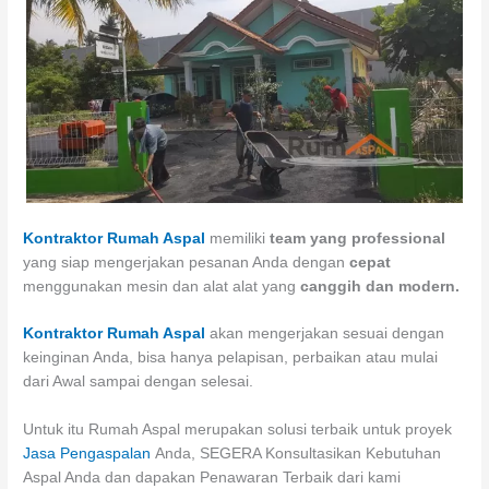
Kontraktor Rumah Aspal
memiliki
team yang professional
yang siap mengerjakan pesanan Anda dengan
cepat
menggunakan mesin dan alat alat yang
canggih dan modern.
Kontraktor Rumah Aspal
akan mengerjakan sesuai dengan
keinginan Anda, bisa hanya pelapisan, perbaikan atau mulai
dari Awal sampai dengan selesai.
Untuk itu Rumah Aspal merupakan solusi terbaik untuk proyek
Jasa Pengaspalan
Anda, SEGERA Konsultasikan Kebutuhan
Aspal Anda dan dapakan Penawaran Terbaik dari kami