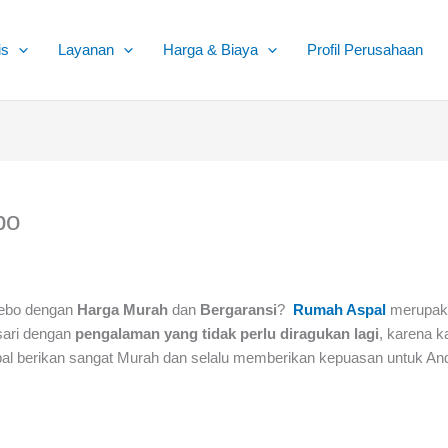
is
Layanan
Harga & Biaya
Profil Perusahaan
bo
Rebo dengan
Harga Murah
dan
Bergaransi
?
Rumah Aspal
merupaka
sari dengan
pengalaman yang tidak perlu diragukan lagi
, karena k
l berikan sangat Murah dan selalu memberikan kepuasan untuk An