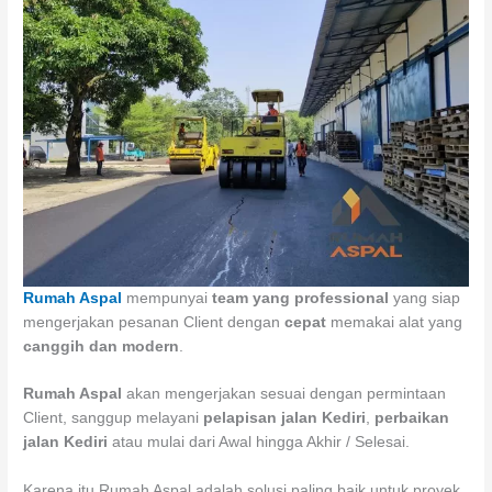
Rumah Aspal
mempunyai
team yang professional
yang siap
mengerjakan pesanan Client dengan
cepat
memakai alat yang
canggih dan modern
.
Rumah Aspal
akan mengerjakan sesuai dengan permintaan
Client, sanggup melayani
pelapisan jalan Kediri
,
perbaikan
jalan Kediri
atau mulai dari Awal hingga Akhir / Selesai.
Karena itu Rumah Aspal adalah solusi paling baik untuk proyek