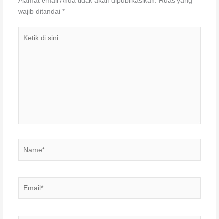
Alamat email Anda tidak akan dipublikasikan.
Ruas yang
wajib ditandai
*
Ketik
di
sini..
Name*
Email*