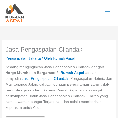
Lewati
ke
konten
Main
Men
Jasa Pengaspalan Cilandak
Pengaspalan Jakarta
/ Oleh
Rumah Aspal
Sedang menginginkan Jasa Pengaspalan Cilandak dengan
Harga Murah
dan
Bergaransi
?
Rumah Aspal
adalah
penyedia
Jasa Pengaspalan Cilandak
, Pengaspalan Hotmix dan
Maintenance Jalan. didasari dengan
pengalaman yang tidak
perlu diragukan lagi
, karena Rumah Aspal sudah sangat
berkompeten untuk Jasa Pengaspalan Cilandak. Harga yang
kami tawarkan sangat Terjangkau dan selalu memberikan
kepuasan untuk Anda.