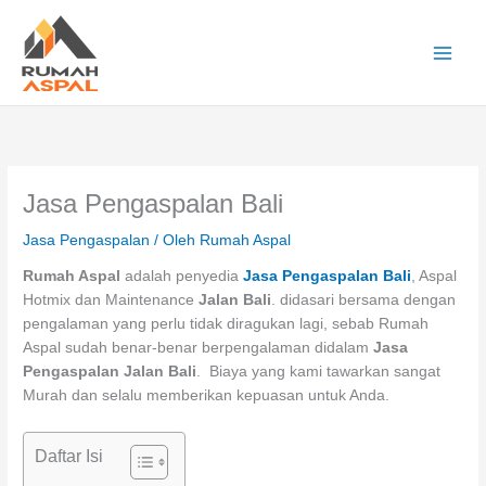
Lewati
ke
konten
Main
Men
Jasa Pengaspalan Bali
Jasa Pengaspalan
/ Oleh
Rumah Aspal
Rumah Aspal
adalah penyedia
Jasa Pengaspalan Bali
, Aspal
Hotmix dan Maintenance
Jalan Bali
. didasari bersama dengan
pengalaman yang perlu tidak diragukan lagi, sebab Rumah
Aspal sudah benar-benar berpengalaman didalam
Jasa
Pengaspalan Jalan Bali
. Biaya yang kami tawarkan sangat
Murah dan selalu memberikan kepuasan untuk Anda.
Daftar Isi