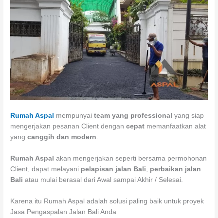
Rumah Aspal
mempunyai
team yang professional
yang siap
mengerjakan pesanan Client dengan
cepat
memanfaatkan alat
yang
canggih dan modern
.
Rumah Aspal
akan mengerjakan seperti bersama permohonan
Client, dapat melayani
pelapisan jalan Bali
,
perbaikan jalan
Bali
atau mulai berasal dari Awal sampai Akhir / Selesai.
Karena itu Rumah Aspal adalah solusi paling baik untuk proyek
Jasa Pengaspalan Jalan Bali Anda