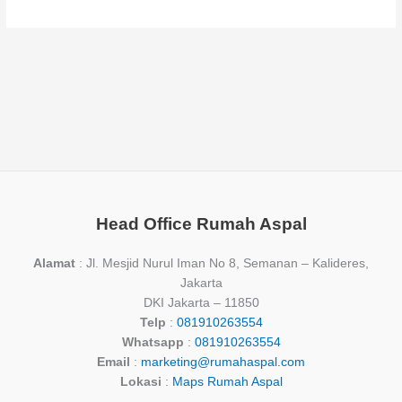
Pasang
Paving
Block
Tangerang
Terbaik
di
Rumah
Aspal
Head Office Rumah Aspal
Alamat
: Jl. Mesjid Nurul Iman No 8, Semanan – Kalideres,
Jakarta
DKI Jakarta – 11850
Telp
:
081910263554
Whatsapp
:
081910263554
Email
:
marketing@rumahaspal.com
Lokasi
:
Maps Rumah Aspal