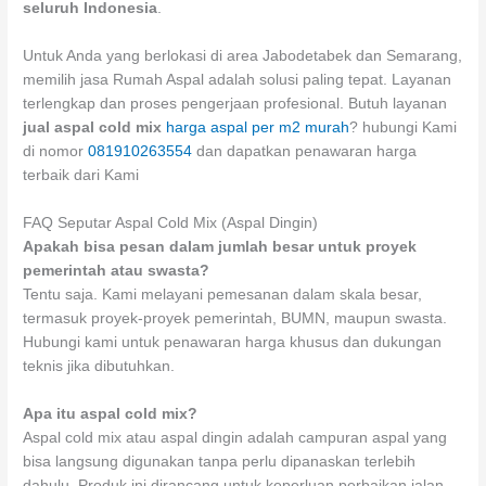
seluruh Indonesia
.
Untuk Anda yang berlokasi di area Jabodetabek dan Semarang,
memilih jasa Rumah Aspal adalah solusi paling tepat. Layanan
terlengkap dan proses pengerjaan profesional. Butuh layanan
jual aspal cold mix
harga aspal per m2 murah
? hubungi Kami
di nomor
081910263554
dan dapatkan penawaran harga
terbaik dari Kami
FAQ Seputar Aspal Cold Mix (Aspal Dingin)
Apakah bisa pesan dalam jumlah besar untuk proyek
pemerintah atau swasta?
Tentu saja. Kami melayani pemesanan dalam skala besar,
termasuk proyek-proyek pemerintah, BUMN, maupun swasta.
Hubungi kami untuk penawaran harga khusus dan dukungan
teknis jika dibutuhkan.
Apa itu aspal cold mix?
Aspal cold mix atau aspal dingin adalah campuran aspal yang
bisa langsung digunakan tanpa perlu dipanaskan terlebih
dahulu. Produk ini dirancang untuk keperluan perbaikan jalan