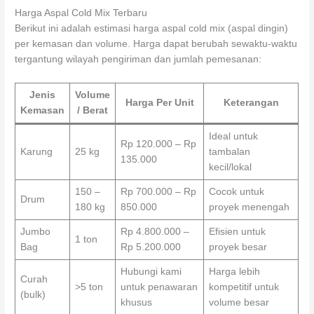
Harga Aspal Cold Mix Terbaru
Berikut ini adalah estimasi harga aspal cold mix (aspal dingin)
per kemasan dan volume. Harga dapat berubah sewaktu-waktu
tergantung wilayah pengiriman dan jumlah pemesanan:
Jenis
Volume
Harga Per Unit
Keterangan
Kemasan
/ Berat
Ideal untuk
Rp 120.000 – Rp
Karung
25 kg
tambalan
135.000
kecil/lokal
150 –
Rp 700.000 – Rp
Cocok untuk
Drum
180 kg
850.000
proyek menengah
Jumbo
Rp 4.800.000 –
Efisien untuk
1 ton
Bag
Rp 5.200.000
proyek besar
Hubungi kami
Harga lebih
Curah
>5 ton
untuk penawaran
kompetitif untuk
(bulk)
khusus
volume besar