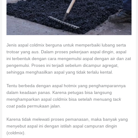
Jenis aspal coldmix berguna untuk memperbaiki lubang serta
trotoar yang aus. Dalam proses pekerjaan aspal dingin, aspal
ini terbentuk dengan cara mengemulsi aspal dengan air dan zat
pengemulsi. Proses ini terjadi sebelum dicampur agregat,
sehingga menghasilkan aspal yang tidak terlalu kental.
Tentu berbeda dengan aspal hotmix yang penghamparannya
dalam keadaan panas. Karena petugas bisa langsung
menghamparkan aspal coldmix bisa setelah menuang
tack
coat
pada permukaan jalan.
Karena tidak melewati proses pemanasan, maka banyak yang
menyebut aspal ini dengan istilah aspal campuran dingin
(coldmix).