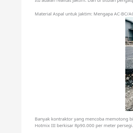
Itu adalah realitas Jaktim. Dan di situlah pengas
Material Aspal untuk Jaktim: Mengapa AC-BC/AC
Banyak kontraktor yang mencoba memotong biaya
Hotmix III berkisar Rp90.000 per meter perseg