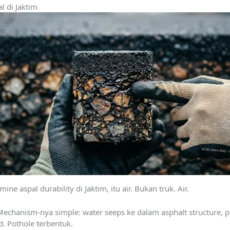
al di Jaktim
ine aspal durability di Jaktim, itu air. Bukan truk. Air.
 Mechanism-nya simple: water seeps ke dalam asphalt structure, 
d. Pothole terbentuk.