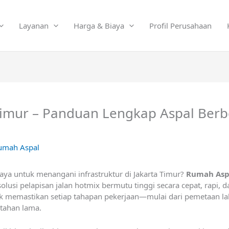
Layanan
Harga & Biaya
Profil Perusahaan
Timur – Panduan Lengkap Aspal Berbe
umah Aspal
ya untuk menangani infrastruktur di Jakarta Timur?
Rumah Asp
si pelapisan jalan hotmix bermutu tinggi secara cepat, rapi, da
uk memastikan setiap tahapan pekerjaan—mulai dari pemetaan 
 tahan lama.