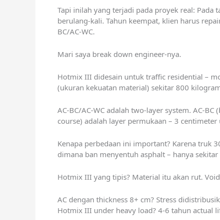
Tapi inilah yang terjadi pada proyek real: Pada 
berulang-kali. Tahun keempat, klien harus repai
BC/AC-WC.
Mari saya break down engineer-nya.
Hotmix III didesain untuk traffic residential – m
(ukuran kekuatan material) sekitar 800 kilogram
AC-BC/AC-WC adalah two-layer system. AC-BC (bi
course) adalah layer permukaan – 3 centimeter un
Kenapa perbedaan ini important? Karena truk 30
dimana ban menyentuh asphalt – hanya sekitar 3
Hotmix III yang tipis? Material itu akan rut. V
AC dengan thickness 8+ cm? Stress didistribus
Hotmix III under heavy load? 4-6 tahun actual li