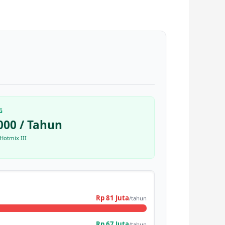
G
000 / Tahun
Hotmix III
Rp 81 Juta
/tahun
Rp 67 Juta
/tahun