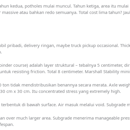
tahun kedua, potholes mulai muncul. Tahun ketiga, area itu mulai 
r massive atau bahkan redo semuanya. Total cost lima tahun? Jauh
obil pribadi, delivery ringan, maybe truck pickup occasional. Thic
.
nder course) adalah layer struktural – tebalnya 5 centimeter, d
tuk resisting friction. Total 8 centimeter. Marshall Stability mi
 ton tidak mendistribusikan benannya secara merata. Axle weight 
0 cm x 30 cm. Itu concentrated stress yang extremely high.
oid terbentuk di bawah surface. Air masuk melalui void. Subgrade 
ikan over much larger area. Subgrade menerima manageable pressu
fespan.