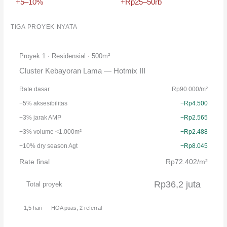
+5–10%
+Rp25–50rb
TIGA PROYEK NYATA
Proyek 1 · Residensial · 500m²
Cluster Kebayoran Lama — Hotmix III
Rate dasar
Rp90.000/m²
−5% aksesibilitas
−Rp4.500
−3% jarak AMP
−Rp2.565
−3% volume <1.000m²
−Rp2.488
−10% dry season Agt
−Rp8.045
Rate final
Rp72.402/m²
Rp36,2 juta
Total proyek
1,5 hari
HOA puas, 2 referral