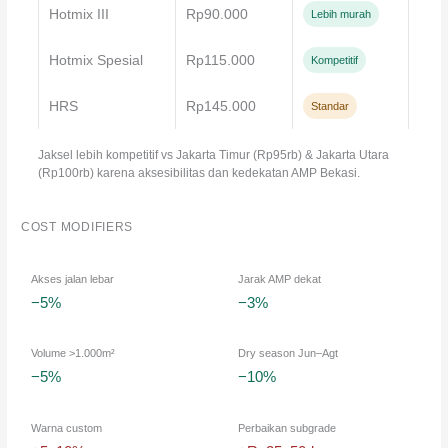
Hotmix III
Rp90.000
Lebih murah
Hotmix Spesial
Rp115.000
Kompetitif
HRS
Rp145.000
Standar
Jaksel lebih kompetitif vs Jakarta Timur (Rp95rb) & Jakarta Utara
(Rp100rb) karena aksesibilitas dan kedekatan AMP Bekasi.
COST MODIFIERS
Akses jalan lebar
Jarak AMP dekat
−5%
−3%
Volume >1.000m²
Dry season Jun–Agt
−5%
−10%
Warna custom
Perbaikan subgrade