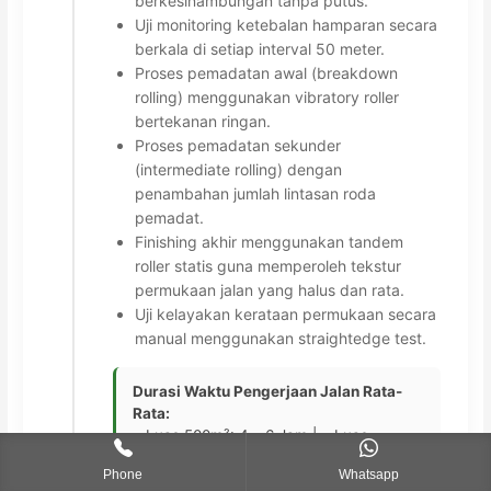
berkesinambungan tanpa putus.
Uji monitoring ketebalan hamparan secara
berkala di setiap interval 50 meter.
Proses pemadatan awal (breakdown
rolling) menggunakan vibratory roller
bertekanan ringan.
Proses pemadatan sekunder
(intermediate rolling) dengan
penambahan jumlah lintasan roda
pemadat.
Finishing akhir menggunakan tandem
roller statis guna memperoleh tekstur
permukaan jalan yang halus dan rata.
Uji kelayakan kerataan permukaan secara
manual menggunakan straightedge test.
Durasi Waktu Pengerjaan Jalan Rata-
Rata:
• Luas 500m²: 4 – 6 Jam | • Luas
1.000m²: 8 – 10 Jam (Selesai dalam 1 hari
Phone
Whatsapp
kerja) | • Luas 2.000m²: 1,5 – 2 Hari