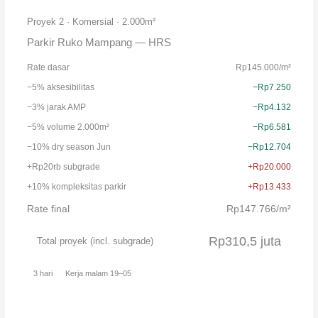
Proyek 2 · Komersial · 2.000m²
Parkir Ruko Mampang — HRS
Rate dasar
Rp145.000/m²
−5% aksesibilitas
−Rp7.250
−3% jarak AMP
−Rp4.132
−5% volume 2.000m²
−Rp6.581
−10% dry season Jun
−Rp12.704
+Rp20rb subgrade
+Rp20.000
+10% kompleksitas parkir
+Rp13.433
Rate final
Rp147.766/m²
Rp310,5 juta
Total proyek (incl. subgrade)
3 hari
Kerja malam 19–05