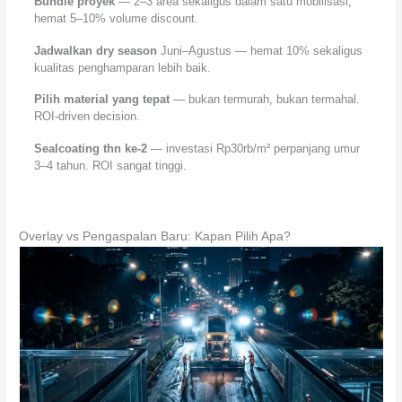
Bundle proyek
— 2–3 area sekaligus dalam satu mobilisasi,
hemat 5–10% volume discount.
Jadwalkan dry season
Juni–Agustus — hemat 10% sekaligus
kualitas penghamparan lebih baik.
Pilih material yang tepat
— bukan termurah, bukan termahal.
ROI-driven decision.
Sealcoating thn ke-2
— investasi Rp30rb/m² perpanjang umur
3–4 tahun. ROI sangat tinggi.
Overlay vs Pengaspalan Baru: Kapan Pilih Apa?