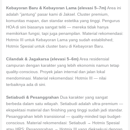
Kebayoran Baru & Kebayoran Lama (elevasi 5–7m)
Area ini
adalah “jantung” pasar kami di Jaksel. Cluster premium,
komunitas mapan, dan standar estetika yang tinggi. Pengurus
HOA di sini biasanya sangat teliti — mereka tidak hanya
memikirkan fungsi, tapi juga penampilan. Material rekomendasi:
Hotmix III untuk Kebayoran Lama yang sudah established;
Hotmix Spesial untuk cluster baru di Kebayoran Baru.
Cilandak & Jagakarsa (elevasi 5–6m)
Area residensial
campuran dengan karakter yang lebih ekonomis namun tetap
quality-conscious. Proyek jalan internal dan jalan lokal
mendominasi. Material rekomendasi: Hotmix III — nilai
terbaiknya ada di sini.
Setiabudi & Pesanggrahan
Dua karakter yang sangat
berbeda dalam satu wilayah. Setiabudi adalah ultra-premium —
ekspektasi material dan finishing yang tinggi sudah jadi standar.
Pesanggrahan lebih transisional — quality-minded tapi budget-
conscious. Material rekomendasi: Setiabudi → Hotmix Spesial
atau HRS; Pesanggrahan → Hotmix III yang dieksekusi dengan