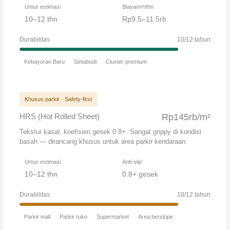
Umur estimasi
Biaya/m²/thn
10–12 thn
Rp9.5–11.5rb
Durabilitas
10/12 tahun
Kebayoran Baru
Setiabudi
Cluster premium
Khusus parkir · Safety-first
HRS (Hot Rolled Sheet)
Rp145rb/m²
Tekstur kasar, koefisien gesek 0.8+. Sangat grippy di kondisi
basah — dirancang khusus untuk area parkir kendaraan.
Umur estimasi
Anti-slip
10–12 thn
0.8+ gesek
Durabilitas
10/12 tahun
Parkir mall
Parkir ruko
Supermarket
Area berslope