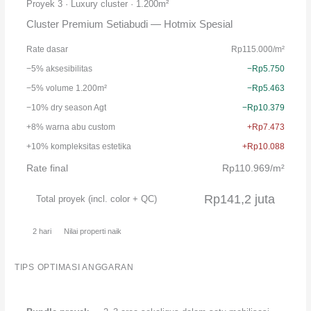
Proyek 3 · Luxury cluster · 1.200m²
Cluster Premium Setiabudi — Hotmix Spesial
Rate dasar
Rp115.000/m²
−5% aksesibilitas
−Rp5.750
−5% volume 1.200m²
−Rp5.463
−10% dry season Agt
−Rp10.379
+8% warna abu custom
+Rp7.473
+10% kompleksitas estetika
+Rp10.088
Rate final
Rp110.969/m²
Rp141,2 juta
Total proyek (incl. color + QC)
2 hari
Nilai properti naik
TIPS OPTIMASI ANGGARAN