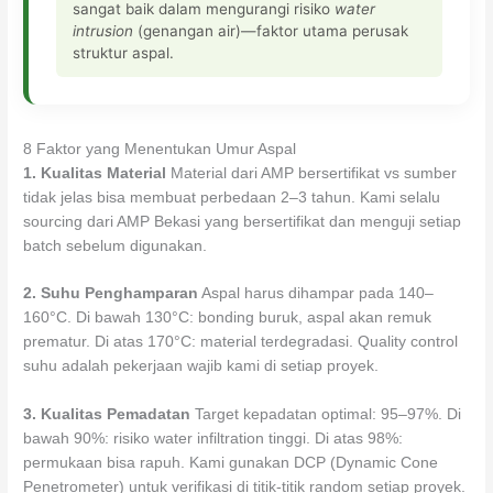
sangat baik dalam mengurangi risiko
water
intrusion
(genangan air)—faktor utama perusak
struktur aspal.
8 Faktor yang Menentukan Umur Aspal
1. Kualitas Material
Material dari AMP bersertifikat vs sumber
tidak jelas bisa membuat perbedaan 2–3 tahun. Kami selalu
sourcing dari AMP Bekasi yang bersertifikat dan menguji setiap
batch sebelum digunakan.
2. Suhu Penghamparan
Aspal harus dihampar pada 140–
160°C. Di bawah 130°C: bonding buruk, aspal akan remuk
prematur. Di atas 170°C: material terdegradasi. Quality control
suhu adalah pekerjaan wajib kami di setiap proyek.
3. Kualitas Pemadatan
Target kepadatan optimal: 95–97%. Di
bawah 90%: risiko water infiltration tinggi. Di atas 98%:
permukaan bisa rapuh. Kami gunakan DCP (Dynamic Cone
Penetrometer) untuk verifikasi di titik-titik random setiap proyek.