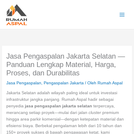
Lewati
ke
konten
Main
Men
Jasa Pengaspalan Jakarta Selatan —
Panduan Lengkap Material, Harga,
Proses, dan Durabilitas
Jasa Pengaspalan
,
Pengaspalan Jakarta
/ Oleh
Rumah Aspal
Jakarta Selatan adalah wilayah paling ideal untuk investasi
infrastruktur jangka panjang. Rumah Aspal hadir sebagai
penyedia
jasa pengaspalan jakarta selatan
terpercaya,
merancang setiap proyek—mulai dari jalan
cluster
premium
hingga area parkir komersial—dengan ketepatan material dan
efisiensi biaya. Berbekal pengalaman lebih dari 10 tahun dan
150+ proyek sukses di bawah pengawasan ketat, kami