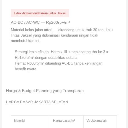
Tidak direkomendasikan untuk Jaksel
AC-BC / AC-WC — Rp200rb+/m²
Material kelas jalan arteri — dirancang untuk truk 30 ton. Lalu
lintas Jaksel yang didominasi kendaraan ringan tidak
membutuhkan ini.
Strategi lebih efisien:
Hotmix III + sealcoating thn ke-3 =
Rp120rb/m²
dengan durabilitas setara.
Hemat
Rp80rb/m²
dibanding AC-BC tanpa kehilangan
benefit nyata.
Harga & Budget Planning yang Transparan
HARGA DASAR JAKARTA SELATAN
Material
Harga dasar/m²
Vs Jakarta lain