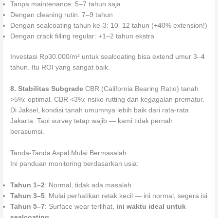
Tanpa maintenance: 5–7 tahun saja
Dengan cleaning rutin: 7–9 tahun
Dengan sealcoating tahun ke-3: 10–12 tahun (+40% extension!)
Dengan crack filling regular: +1–2 tahun ekstra
Investasi Rp30.000/m² untuk sealcoating bisa extend umur 3–4
tahun. Itu ROI yang sangat baik.
8. Stabilitas Subgrade
CBR (California Bearing Ratio) tanah
>5%: optimal. CBR <3%: risiko rutting dan kegagalan prematur.
Di Jaksel, kondisi tanah umumnya lebih baik dari rata-rata
Jakarta. Tapi survey tetap wajib — kami tidak pernah
berasumsi.
Tanda-Tanda Aspal Mulai Bermasalah
Ini panduan monitoring berdasarkan usia:
Tahun 1–2
: Normal, tidak ada masalah
Tahun 3–5
: Mulai perhatikan retak kecil — ini normal, segera isi
Tahun 5–7
: Surface wear terlihat,
ini waktu ideal untuk
sealcoating